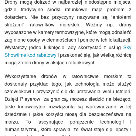
Drony mogą dotrzeć w najbardziej niedostępne miejsca,
gdzie tradycyjne środki ratunkowe mają problem z
dotarciem. Nie bez przyczyny nazywane są "aniołami
stróżami" ratowników morskich. Weźmy np. drony
wyposażone w kamery termowizyjne, które mogą odnaleźć
zaginione osoby w ciemnościach i pomóc w ich lokalizacji.
Wystarczy jedno kliknięcie, aby skorzystać z usług
Sky
Showtime kod rabatowy
i przekonać się, jak wielką różnicę
mogą zrobić drony w akcjach ratunkowych.
Wykorzystanie dronów w ratownictwie morskim to
doskonały przykład tego, jak technologia może służyć
człowiekowi i przyczynić się do uratowania wielu istnień.
Dzięki Playerowi za granicą, możesz śledzić na bieżąco,
jakie innowacyjne rozwiązania są wprowadzane w tej
dziedzinie i jakie korzyści niosą dla bezpieczeństwa na
morzu. To fascynujące połączenie technologii i
humanitaryzmu, które sprawia, że świat staje się lepszy i