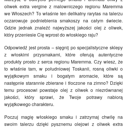
oliwek extra vergine z malowniczego regionu Maremma
we Włoszech? To właśnie ten delikatny rarytas na talerzu
oczarowuje podniebienia smakoszy na całym świecie.
Gdzie jednak znaleźć najwyższej jakości olej z oliwek,
który przeniesie Cię wprost do włoskiego raju?
Odpowiedź jest prosta – sięgnij po specjalistyczne sklepy
z włoskimi przysmakami, które oferują autentyczne
produkty prosto z serca regionu Maremma. Czy wiesz, że
to właśnie tam, w południowej Toskanii, rosną oliwki o
wyjątkowym smaku i bogatym aromacie, które są
następnie starannie zbierane i tłoczone na zimno? Dzięki
temu procesowi powstaje olej z oliwek o niezrównanej
jakości, który sprawi, że Twoje potrawy nabiorą
wyjątkowego charakteru.
Poczuj magię włoskiego smaku i zatrzymaj chwilę na
swoim talerzu dzięki pysznemu olejowi z oliwek extra