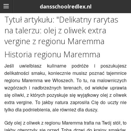
dansschoolredlex.nl
Tytuł artykułu: "Delikatny rarytas
na talerzu: olej z oliwek extra
vergine z regionu Maremma
Historia regionu Maremma
Jeśli uwielbiasz kulinarne podróże i poszukujesz
delikatności smaku, koniecznie musisz poznać tajemnice
regionu Maremma we Włoszech. To tu, na malowniczych
wzgórzach i nadbrzeżnych terenach, od wieków uprawia
się oliwki, z których pozyskuje się wyjątkowy olej z oliwek
extra vergine. To jakby natura zaprosiła Cię do uczty nie
tylko dla podniebienia, ale również dla duszy.
Gdy olej z oliwek z regionu Maremma trafia na Twój stół, to
jakby otworzyły się przed Tobą drzwi do krainy smaków.