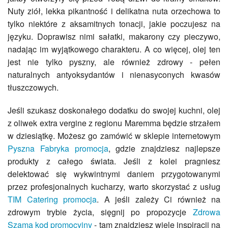
Nuty ziół, lekka pikantność i delikatna nuta orzechowa to
tylko niektóre z aksamitnych tonacji, jakie poczujesz na
języku. Doprawisz nimi sałatki, makarony czy pieczywo,
nadając im wyjątkowego charakteru. A co więcej, olej ten
jest nie tylko pyszny, ale również zdrowy - pełen
naturalnych antyoksydantów i nienasyconych kwasów
tłuszczowych.
Jeśli szukasz doskonałego dodatku do swojej kuchni, olej
z oliwek extra vergine z regionu Maremma będzie strzałem
w dziesiątkę. Możesz go zamówić w sklepie internetowym
Pyszna Fabryka promocja
, gdzie znajdziesz najlepsze
produkty z całego świata. Jeśli z kolei pragniesz
delektować się wykwintnymi daniem przygotowanymi
przez profesjonalnych kucharzy, warto skorzystać z usług
TIM Catering promocja
. A jeśli zależy Ci również na
zdrowym trybie życia, sięgnij po propozycje
Zdrowa
Szama kod promocyjny
- tam znajdziesz wiele inspiracji na