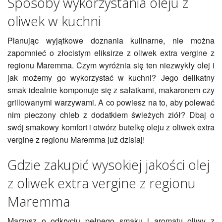
Sposoby wykorzystania oleju z
oliwek w kuchni
Planując wyjątkowe doznania kulinarne, nie można
zapomnieć o złocistym eliksirze z oliwek extra vergine z
regionu Maremma. Czym wyróżnia się ten niezwykły olej i
jak możemy go wykorzystać w kuchni? Jego delikatny
smak idealnie komponuje się z sałatkami, makaronem czy
grillowanymi warzywami. A co powiesz na to, aby polewać
nim pieczony chleb z dodatkiem świeżych ziół? Dbaj o
swój smakowy komfort i otwórz butelkę oleju z oliwek extra
vergine z regionu Maremma już dzisiaj!
Gdzie zakupić wysokiej jakości olej
z oliwek extra vergine z regionu
Maremma
Marzysz o odkryciu pełnego smaku i aromatu oliwy z