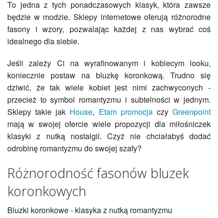
To jedna z tych ponadczasowych klasyk, która zawsze
będzie w modzie. Sklepy internetowe oferują różnorodne
fasony i wzory, pozwalając każdej z nas wybrać coś
idealnego dla siebie.
Jeśli zależy Ci na wyrafinowanym i kobiecym looku,
koniecznie postaw na bluzkę koronkową. Trudno się
dziwić, że tak wiele kobiet jest nimi zachwyconych -
przecież to symbol romantyzmu i subtelności w jednym.
Sklepy takie jak
House
,
Etam promocja
czy
Greenpoint
mają w swojej ofercie wiele propozycji dla miłośniczek
klasyki z nutką nostalgii. Czyż nie chciałabyś dodać
odrobinę romantyzmu do swojej szafy?
Różnorodność fasonów bluzek
koronkowych
Bluzki koronkowe - klasyka z nutką romantyzmu