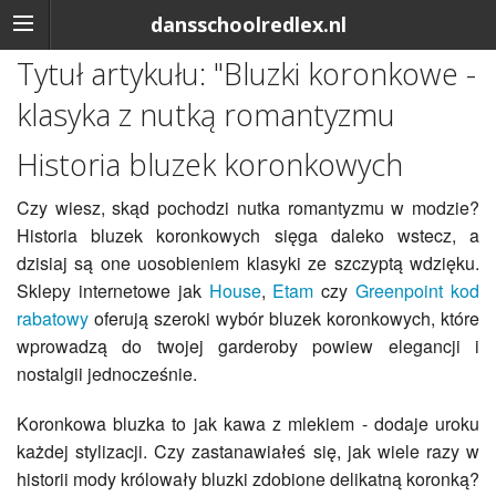
dansschoolredlex.nl
Tytuł artykułu: "Bluzki koronkowe -
klasyka z nutką romantyzmu
Historia bluzek koronkowych
Czy wiesz, skąd pochodzi nutka romantyzmu w modzie?
Historia bluzek koronkowych sięga daleko wstecz, a
dzisiaj są one uosobieniem klasyki ze szczyptą wdzięku.
Sklepy internetowe jak
House
,
Etam
czy
Greenpoint kod
rabatowy
oferują szeroki wybór bluzek koronkowych, które
wprowadzą do twojej garderoby powiew elegancji i
nostalgii jednocześnie.
Koronkowa bluzka to jak kawa z mlekiem - dodaje uroku
każdej stylizacji. Czy zastanawiałeś się, jak wiele razy w
historii mody królowały bluzki zdobione delikatną koronką?