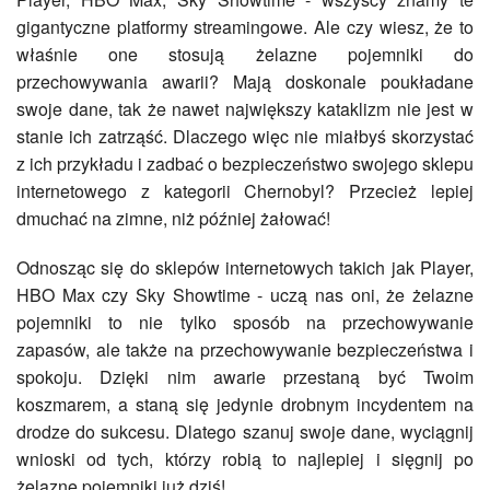
gigantyczne platformy streamingowe. Ale czy wiesz, że to
właśnie one stosują żelazne pojemniki do
przechowywania awarii? Mają doskonale poukładane
swoje dane, tak że nawet największy kataklizm nie jest w
stanie ich zatrząść. Dlaczego więc nie miałbyś skorzystać
z ich przykładu i zadbać o bezpieczeństwo swojego sklepu
internetowego z kategorii Chernobyl? Przecież lepiej
dmuchać na zimne, niż później żałować!
Odnosząc się do sklepów internetowych takich jak Player,
HBO Max czy Sky Showtime - uczą nas oni, że żelazne
pojemniki to nie tylko sposób na przechowywanie
zapasów, ale także na przechowywanie bezpieczeństwa i
spokoju. Dzięki nim awarie przestaną być Twoim
koszmarem, a staną się jedynie drobnym incydentem na
drodze do sukcesu. Dlatego szanuj swoje dane, wyciągnij
wnioski od tych, którzy robią to najlepiej i sięgnij po
żelazne pojemniki już dziś!