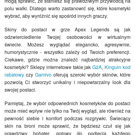
mogą sprawić, że staniesz się prawdziwym przywódcą na
polu walki. Dlatego warto zastanowić się, które kosmetyki
wybrać, aby wyróżnić się spośród innych graczy.
Skiny do postaci w grze Apex Legends są jak
odzwierciedlenie Twojej osobowości w wirtualnym
świecie. Możesz wyglądać elegancko, agresywnie,
humorystycznie - wszystko zależy od Twoich preferencji.
Ciekawe, gdzie można znaleźć najbardziej atrakcyjne
kosmetyki? Sklepy internetowe takie jak
G2A
,
Kinguin kod
rabatowy
czy
Gamivo
oferują szeroki wybór skinów, które
pozwolą Ci stworzyć unikalny i niepowtarzalny look dla
swojej postaci.
Pamiętaj, że wybór odpowiednich kosmetyków do postaci
może mieć wpływ nie tylko na Twój wygląd, ale również na
pewność siebie i komfort podczas rozgrywki. Świecący
skin na broni może sprawić, że będziesz czuł się jak
prawdziwy bohater, gotowy do podjęcia każdego