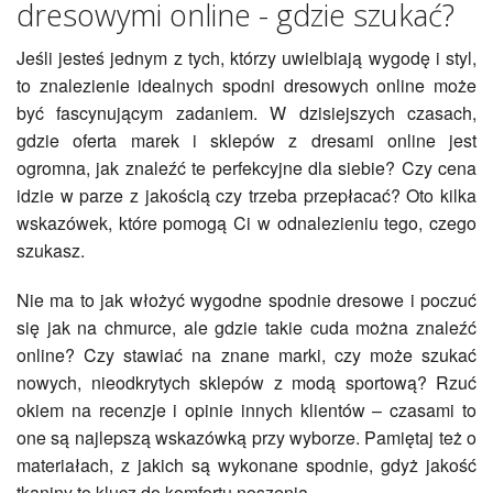
dresowymi online - gdzie szukać?
Jeśli jesteś jednym z tych, którzy uwielbiają wygodę i styl,
to znalezienie idealnych spodni dresowych online może
być fascynującym zadaniem. W dzisiejszych czasach,
gdzie oferta marek i sklepów z dresami online jest
ogromna, jak znaleźć te perfekcyjne dla siebie? Czy cena
idzie w parze z jakością czy trzeba przepłacać? Oto kilka
wskazówek, które pomogą Ci w odnalezieniu tego, czego
szukasz.
Nie ma to jak włożyć wygodne spodnie dresowe i poczuć
się jak na chmurce, ale gdzie takie cuda można znaleźć
online? Czy stawiać na znane marki, czy może szukać
nowych, nieodkrytych sklepów z modą sportową? Rzuć
okiem na recenzje i opinie innych klientów – czasami to
one są najlepszą wskazówką przy wyborze. Pamiętaj też o
materiałach, z jakich są wykonane spodnie, gdyż jakość
tkaniny to klucz do komfortu noszenia.